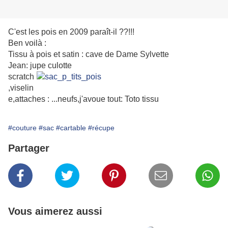
C'est les pois en 2009 paraît-il ??!!!
Ben voilà :
Tissu à pois et satin : cave de Dame Sylvette
Jean: jupe
culotte
scratch
,viselin
e,attaches : ...neufs,j'avoue tout: Toto tissu
#couture
#sac
#cartable
#récupe
Partager
Vous aimerez aussi