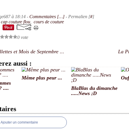
ge687 à 18:14 -
Commentaires [
…
]
- Permalien [
#
]
,
cap couture flou
,
cours de couture
0 vote
llettes et Mois de Septembre ...
La Pr
rez aussi :
Même plus peur ...
Ouf.
ommes
 ....
BlaBlas du dimanche
.....News ;D
aires
Ajouter un commentaire