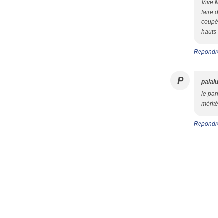
Vive M
faire 
coupée
hauts
Répondr
P
palal
le pan
mérité
Répondr
Voir le profil de
edwige687
sur le portai