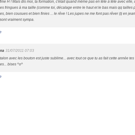
me H ! Mais dis moi, ta formation, c'était quand même pas en tête à tête avec elle
des fringues à ma taille (comme toi, décalage entre le haut et le bas mais qq tailles p
s, bien cousues et bien finies ... le rêve ! Les jupes ne me font pas rêver (tj en jea
 sont vraiment sympa.
e
una
31/07/2011 07:03
talon avec les bouton est juste sublime... avec tout ce que tu as fait cette année te
es... bises ^o^
e
l Canalblog
Top articles
Contact
Signaler un abus
C.G.U.
Cookies et donnée