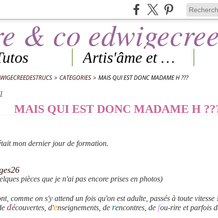
Tutos
Artis'âme et Expos
DWIGECREEDESTRUCS
>
CATEGORIES
>
MAIS QUI EST DONC MADAME H ???
1
MAIS QUI EST DONC MADAME H ??
était mon dernier jour de formation.
ques pièces que je n'ai pas encore prises en photos)
t, comme on s'y attend un fois qu'on est adulte, passés à toute vitesse 
d
e
r
f
de
écouvertes, d'
nseignements, de
encontres, de
ou-rire et parfois 