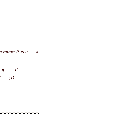
emière Pièce ...
.....;D