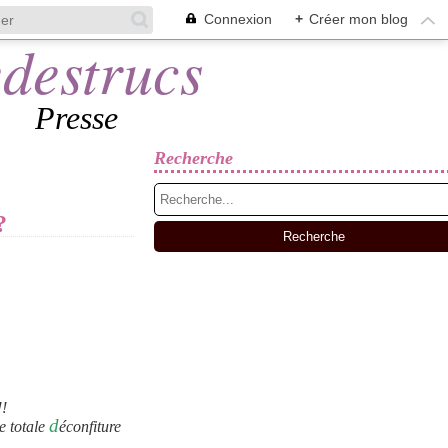
Connexion
+
Créer mon blog
Presse
Recherche
?
!!
d
de totale
éconfiture