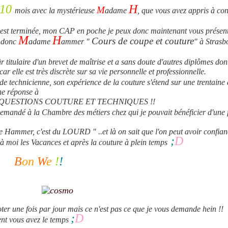
10
H
M
mois avec la mystérieuse
adame
, que vous avez appris à con
 est terminée, mon CAP en poche je peux donc maintenant vous présent
M
H
Cours de coupe et couture
 donc
adame
ammer "
" à Strasb
sûr titulaire d'un brevet de maîtrise et a sans doute d'autres diplômes don
ar elle est très discrète sur sa vie personnelle et professionnelle.
de technicienne, son expérience de la couture s'étend sur une trentaine
une réponse à
 QUESTIONS COUTURE ET TECHNIQUES !!
demandé à la Chambre des métiers chez qui je pouvait bénéficier d'une 
Hammer, c'est du LOURD " ..et là on sait que l'on peut avoir confian
;
D
à moi les Vacances et après la couture à plein temps
B
on
W
e
!
!
er une fois par jour mais ce n'est pas ce que je vous demande hein !!
;
D
ment vous avez le temps