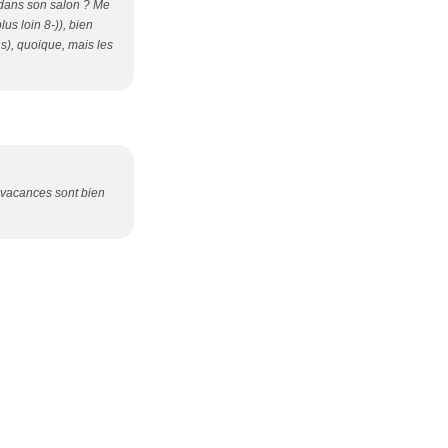
, dans son salon ? Me
lus loin 8-)), bien
ns), quoique, mais les
s vacances sont bien
s personnelles
Préférences cookies