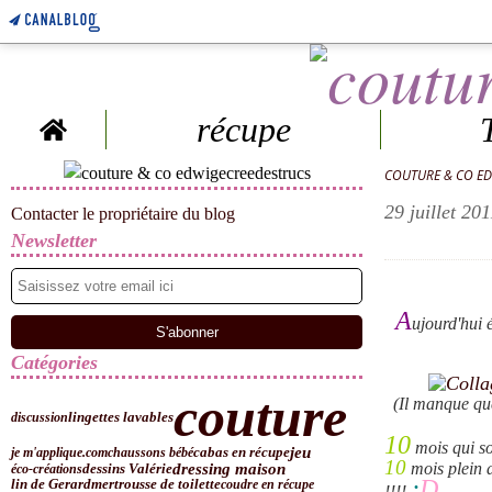
Home
récupe
COUTURE & CO E
29 juillet 201
Contacter le propriétaire du blog
Newsletter
A
ujourd'hui 
Catégories
couture
(Il manque quel
discussion
lingettes lavables
10
mois qui son
jeu
je m'applique.com
chaussons bébé
cabas en récupe
10
dressing maison
mois plein 
dessins Valérie
éco-créations
;
D
lin de Gerardmer
trousse de toilette
coudre en récupe
!!!!