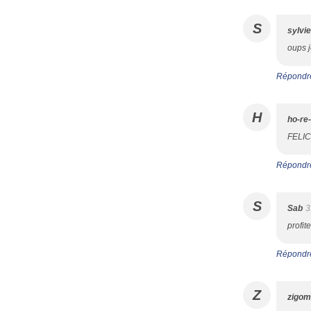
S
sylvie
oups j
Répondr
H
ho-re-
FELIC
Répondr
S
Sab
3
profit
Répondr
Z
zigom