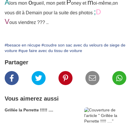
A
o
P
m
lors mon
rgueil, mon petit
oney et
oi-même,on
;
D
vous dit à Demain pour la suite des photos
V
ous viendrez ??? ..
#besace en récupe
#coudre son sac avec du velours de siege de
voiture
#que faire avec du tissu de voiture
Partager
Vous aimerez aussi
Grillée la Perrette !!!!! ....