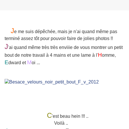
J
e me suis dépêchée, mais je n'ai quand même pas
terminé assez tôt pour pouvoir faire de jolies photos !!
J
'ai quand même très très enviiie de vous montrer un petit
H
bout de notre travail à 4 mains et une lame à l'
omme,
E
M
dward et
oi ...
C
'est beau hein !!! ..
Voilà ..