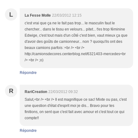
L
La Fesse Molle
22/03/2012 12:15
c'est vrai que ça ne le fait pas trop... le masculin faut le
chercher... dans le tissu en velours... pitet... t'es trop féminine
Edwige, c'est tout mais d'un côté c'est bien, vaut mieux ça que
d'avoir des goûts de camionneur... non ? quoiqu'ils ont des
beaux camions parfois :<br /> <br />
http://camionsdecores.centerblog.net/6321403-mercedes<br
/> <br /> ;o)
Répondre
R
RariCreation
22/03/2012 09:32
Salut,<br /> <br /> Il est magnifique ce sac! Mixte ou pas, c'est
une question d'état d'esprit moi je dis... Bravo pour tes
finitions, on sent que c'est fait avec amour et c'est tout ce qui
compte!!
Répondre