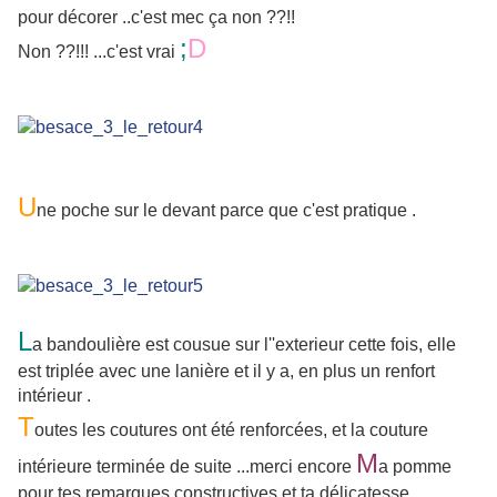
pour décorer ..c'est mec ça non ??!!
;
D
Non ??!!! ...c'est vrai
U
ne poche sur le devant parce que c'est pratique .
L
a bandoulière est cousue sur l''exterieur cette fois, elle
est triplée avec une lanière et il y a, en plus un renfort
intérieur .
T
outes les coutures ont été renforcées, et la couture
M
intérieure terminée de suite ...merci encore
a pomme
pour tes remarques constructives et ta délicatesse ...