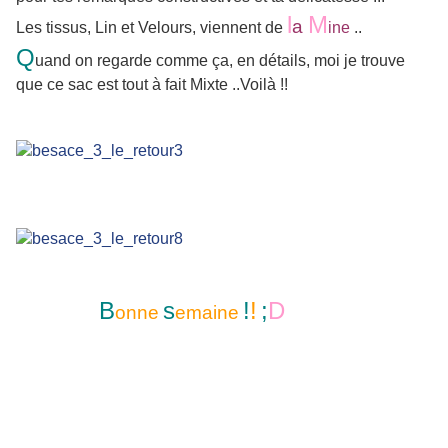
l
M
a
Les tissus, Lin et Velours, viennent de
ine
..
Q
uand on regarde comme ça, en détails, mo
i je trouve
que ce sac est tout à fait Mixte ..Voilà !!
B
s
!
!
;
D
onne
emaine