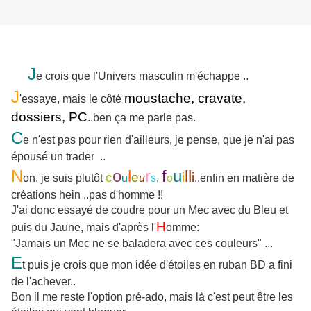
J
e crois que l'Univers masculin m'échappe ..
J
moustache, cravate,
'essaye, mais le côté
dossiers, PC
..ben ça me parle pas.
C
e n'est pas pour rien d'ailleurs, je pense, que je n'ai pas
épousé un trader ..
N
o
l
r
f
u
ll
c
e
i
i
on, je suis plutôt
u
u
s
,
o
..enfin en matière de
créations hein ..pas d'homme !!
J'ai donc essayé de coudre pour un Mec avec du Bleu et
H
puis du Jaune, mais d'après l'
omme:
"Jamais un Mec ne se baladera avec ces couleurs" ...
E
t puis je crois que mon idée d'étoiles en ruban BD a fini
de l'achever..
Bon il me reste l'option pré-ado, mais là c'est peut être les