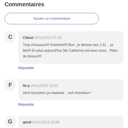
Commentaires
Ajouter un commentaire
C
Ciboul
25/11/2012 07:20
Trop chouuuuu!!! Vraiment!!!! Bon...je stresse moi J-31 ....je
file!!!! En plus aujourd'hui Ste Catherine est avec nous....Plein
de bisous!!!!
Répondre
F
flo p
24/11/2012 19:33
mimi tout plein ça madame .. euh monsieur !
Répondre
G
gordi
24/11/2012 18:08