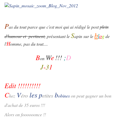
P
as du tout parce que c'est moi qui ai rédigé le post
plein
S
b
l
o
g
d'humour et pertinent,
présentant le
apin sur le
de
H
l'
omme, pas du tout....
B
W
e
!!!
;
D
on
J
-
3
1
Edit !!!!!!!!!!
C
V
les p
b
éro
etites
hez
obines
on peut gagner un bon
d'achat de 35 euros !!!
Alors on foooooonce !!