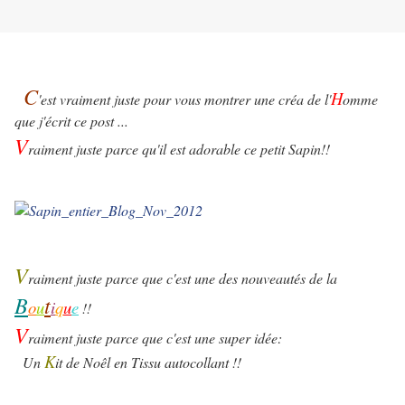
C
H
'est vraiment juste pour vous montrer une créa de l'
omme
que j'écrit ce post ...
V
raiment juste parce qu'il est adorable ce petit Sapin!!
V
raiment juste parce que c'est une des nouveautés de la
B
t
o
u
i
q
u
e
!!
V
raiment juste parce que c'est une super idée:
K
Un
it de Noêl en Tissu autocollant !!