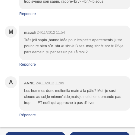
trop sympa son sapin, j'adore<br /> <br /> bisous
Répondre
M
magali
24/11/2012 11:54
Très joli sapin ,bonne idée pour les petits apartements ,juste
pour dire bien sûr .<br /> <br /> Bises .mag.<br /> <br /> PS:je
pars demain ,tu penses un peu à moi ?
Répondre
A
ANNE
24/11/2012 11:09
Les hommes donc mettentla main à la pâte? Moi, je susi
clouée au sol,le mienm'aide,mais je ne lui en demande pas
trop........ET noël qui approche à pas d'hiver............
Répondre