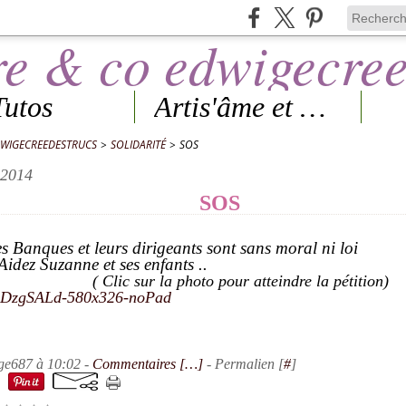
Tutos
Artis'âme et Expos
DWIGECREEDESTRUCS
>
SOLIDARITÉ
>
SOS
 2014
SOS
s Banques et leurs dirigeants sont sans moral ni loi
anne et ses enfants ..
ur la photo pour atteindre la pétition)
ge687 à 10:02 -
Commentaires [
…
]
- Permalien [
#
]