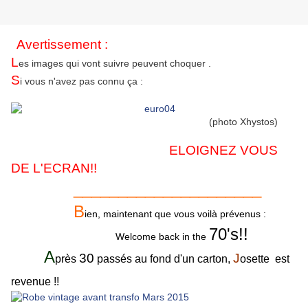
Avertissement :
L
es images qui vont suivre peuvent choquer .
S
i vous n'avez pas connu ça :
(photo Xhystos)
ELOIGNEZ VOUS
DE L'ECRAN!!
_____________________
B
ien, maintenant que vous voilà prévenus :
70's!!
Welcome back in the
A
30
J
près
passés au fond d'un carton,
osette est
revenue !!