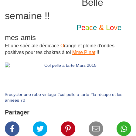
Belle
semaine !!
P
e
a
c
e
&
L
o
v
e
mes amis
Et une spéciale dédicace
O
range et pleine d'ondes
positives pour tes chakras à toi
Mme Pinat
!!
#recycler une robe vintage
#col pelle à tarte
#la récupe et les
années 70
Partager