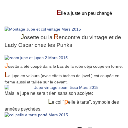
E
lle a juste un peu changé
..
J
R
osette ou la
encontre du vintage e
t de
Lady Oscar chez les Punks
J
osette a été coupé dans le bas de la robe déjà coupé en forme.
L
a jupe en velours (avec effets taches de javel ) est coupée en
forme aussi et taillée sur le devant.
Mais la jupe ne serait rien sans son acolyte:
L
p
e col "
elle à tarte", symbole des
années psychées.