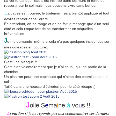
La vérité est que l'eau s'est infiltrée dans les murs et tente de
ressortir par le sol mais nous pouvons vivre sans bottes.
L
a cause est trouvée, le traitement sera bientôt appliqué et tout
devrait rentrer dans l'ordre.
En attendant, on ne range et on ne fait le ménage que d'un seul
côté et cela risque fort de se transformer en séquelles
irréversibles.
J
e me demande même si cela n'a pas quelques incidences sur
mes ouvrages en couture..
C'est une blaague !!
C'est bien volontairement que je n'ai cousu qu'une partie de la
chemise.
Un plastron pour une copinaute qui n'aime des chemises que le
col ..
Taillé dans une housse d'édredon pour le côté récupe :)
J
olie S
e
ma
i
ne
à
vo
u
s !!
E
t pardon si je ne réponds pas aux commentaires ces derniers