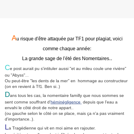
A
u risque d'être attaquée par TF1 pour plagiat, voici
comme chaque année:
..
La grande sage de l'été des Nomentaires
C
e post aurait pu s'intituler aussi "et au mileu coule une rivière"
ou "Abyss"...
Ou peut-être "les dents de la mer" en hommage au constructeur
(on en revient à Tf1. Ben si..)
D
ans tous les cas, la nomentaire familly que nous sommes se
sent comme souffrant d'
héminégligence
depuis que l'eau a
envahi le côté droit de notre appart..
(ou gauche selon le côté on se place, mais ça n'a pas vraiment
d'importance..).
L
a Tragédienne qui vit en moi aime en rajouter.