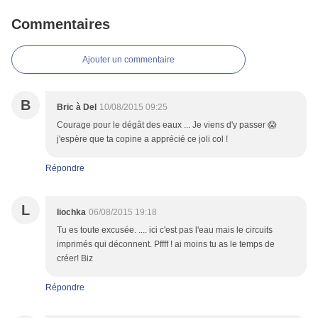
Commentaires
Ajouter un commentaire
B
Bric à Del
10/08/2015 09:25
Courage pour le dégât des eaux ... Je viens d'y passer 😱
j'espère que ta copine a apprécié ce joli col !
Répondre
L
liochka
06/08/2015 19:18
Tu es toute excusée. .... ici c'est pas l'eau mais le circuits
imprimés qui déconnent. Pffff ! ai moins tu as le temps de
créer! Biz
Répondre