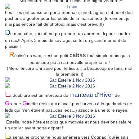
Mix couture et tricot pour Lucie : the big adventure !!
Les filles ont cousu un porte-monnaie, une blague à tabac et des
pochons à goûter pour les petits de la maisonnée (forcément je
n'ai pas encore fait de photos...mais c'est prévu !!)
D
e mon côté, j'ai même pu prendre un après-midi pour coudre
un sac!! Après 3 mois de sevrage, ce fût un grand moment de
plaisiiir !
R
cabas
éalisé en wax, c'est un petit
tout simple mais qui a
beaucoup plu à sa nouvelle propriétaire !
(Merci encore Christine pour le tissu, il a beaucoup de fans, moi
la première !!)
L
manteau d'Hiver
a doublure est un morceau du
de
G
G
rande
inette (celui qui n'avait pas survécu à la guirlandes de
leds qui n'en étaient pas..des leds...) associé à une toile rayée.
Estelle, notre hôte est plus que motivée et nous devrions refaire
un atelier avant notre départ !!
L
a semaine prochaine nous amènera vers Cognac (oui je sais