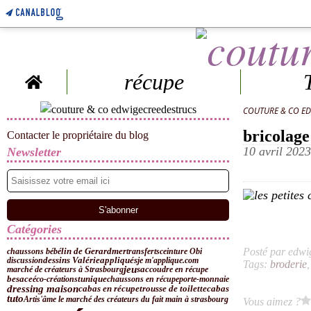
Home
récupe
COUTURE & CO E
bricolage
Contacter le propriétaire du blog
10 avril 2023
Newsletter
Catégories
lin de Gerardmer
Posté par edwi
chaussons bébé
transferts
ceinture Obi
dessins Valérie
discussion
appliqués
je m'applique.com
Tags:
broderie
jeu
marché de créateurs à Strasbourg
sac
coudre en récupe
besace
éco-créations
tunique
chaussons en récupe
porte-monnaie
dressing maison
cabas en récupe
trousse de toilette
cabas
tuto
Artis'âme le marché des créateurs du fait main à strasbourg
Vous aimez ?