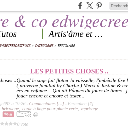
Tutos
Artis'âme et Expos
DWIGECREEDESTRUCS
>
CATEGORIES
>
BRICOLAGE
LES PETITES CHOSES ..
Quand le sage fait flotter la vaisselle, l'imbécile fixe 
( proverbe familial by Charlie ) Merci à Justine & c
ées en enfance .. Qui dit Pâques dit jours de libres ..j
jouer encore et encore et tester...
ge687 à 19:26 -
Commentaires [
…
]
- Permalien [
#
]
,
bricolage
,
corde à linge pour plante verte
,
reprisage
0 vote