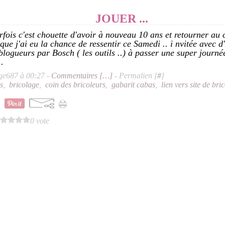
JOUER ...
rfois c'est chouette d'avoir à nouveau 10 ans et retourner au c
 que j'ai eu la chance de ressentir ce Samedi .. i nvitée avec 
 blogueurs par Bosch ( les outils ..) à passer une super journ
..
ge687 à 00:27 -
Commentaires [
…
]
- Permalien [
#
]
s
,
bricolage
,
coin des bricoleurs
,
gabarit cabas
,
lien vers site de bri
0 vote