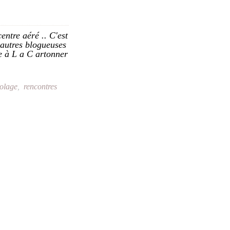
entre aéré .. C'est
d'autres blogueuses
ée à L a C artonner
colage
,
rencontres