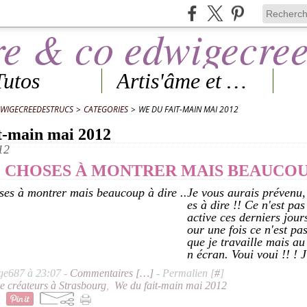
Tutos
Artis'âme et Expos
DWIGECREEDESTRUCS
>
CATEGORIES
>
WE DU FAIT-MAIN MAI 2012
t-main mai 2012
12
 CHOSES À MONTRER MAIS BEAUCOUP 
Je vous aurais prévenu, 
es à dire !! Ce n'est pas
active ces derniers jour
our une fois ce n'est p
que je travaille mais au
n écran. Voui voui !! ! J'
ge687 à 23:07 -
Commentaires [
…
]
- Permalien [
#
]
e créateurs à Strasbourg
,
We du fait-main mai 2012