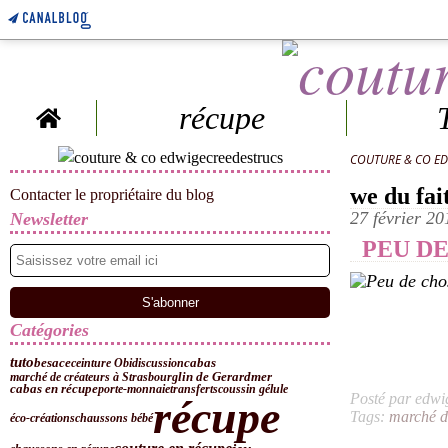
Home
récupe
COUTURE & CO E
we du fai
Contacter le propriétaire du blog
27 février 20
Newsletter
PEU DE
Catégories
tuto
besace
ceinture Obi
discussion
cabas
lin de Gerardmer
marché de créateurs à Strasbourg
cabas en récupe
porte-monnaie
transferts
coussin gélule
Posté par edwi
récupe
Tags:
marché d
éco-créations
chaussons bébé