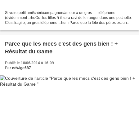
Si votre petit ami/chéri/compagnon/amour a un gros ... ..téléphone
(évidemment ..rhoOo..les filles !) il sera ravi de le ranger dans une pochette.
C'est fragile, un gros téléphone....hum Parce que la fête des pères est un
bon prétexte. Parce que gâter...
Parce que les mecs c'est des gens bien ! +
Résultat du Game
Publié le 10/06/2014 à 16:09
Par
edwige687