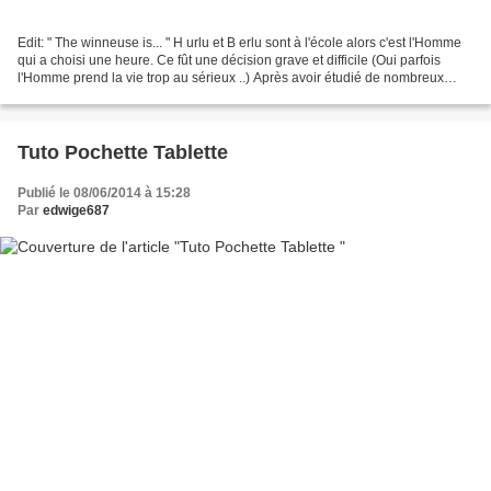
Edit: " The winneuse is... " H urlu et B erlu sont à l'école alors c'est l'Homme
qui a choisi une heure. Ce fût une décision grave et difficile (Oui parfois
l'Homme prend la vie trop au sérieux ..) Après avoir étudié de nombreux
paramètres, il a choisit...
Tuto Pochette Tablette
Publié le 08/06/2014 à 15:28
Par
edwige687