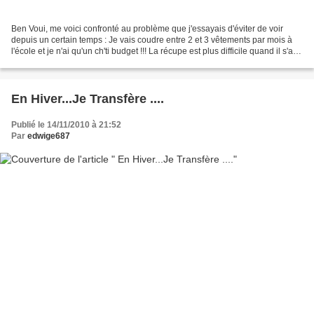
Ben Voui, me voici confronté au problème que j'essayais d'éviter de voir
depuis un certain temps : Je vais coudre entre 2 et 3 vêtements par mois à
l'école et je n'ai qu'un ch'ti budget !!! La récupe est plus difficile quand il s'agit
de se faire une...
En Hiver...Je Transfère ....
Publié le 14/11/2010 à 21:52
Par
edwige687