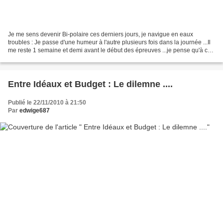
Je me sens devenir Bi-polaire ces derniers jours, je navigue en eaux
troubles : Je passe d'une humeur à l'autre plusieurs fois dans la journée ...Il
me reste 1 semaine et demi avant le début des épreuves ...je pense qu'à ce
moment là, tout ira mieux....
Entre Idéaux et Budget : Le dilemne ....
Publié le 22/11/2010 à 21:50
Par
edwige687