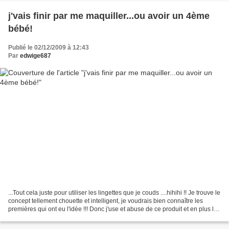
j'vais finir par me maquiller...ou avoir un 4ème
bébé!
Publié le 02/12/2009 à 12:43
Par
edwige687
...Tout cela juste pour utiliser les lingettes que je couds ....hihihi !! Je trouve le
concept tellement chouette et intelligent, je voudrais bien connaître les
premières qui ont eu l'idée !!! Donc j'use et abuse de ce produit et en plus les
échantillons...