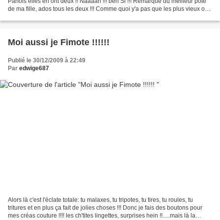
Parfois elles en ont deux !! Naaaan !!! ben Si !!! Remarque du meilleur pote
de ma fille, ados tous les deux !!! Comme quoi y'a pas que les plus vieux ont
leurs petites habitudes,...
Moi aussi je Fimote !!!!!!
Publié le 30/12/2009 à 22:49
Par
edwige687
Alors là c'est l'éclate totale: tu malaxes, tu tripotes, tu tires, tu roules, tu
tritures et en plus ça fait de jolies choses !!! Donc je fais des boutons pour
mes créas couture !!!! les ch'tites lingettes, surprises hein !!.....mais là la