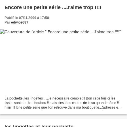
Encore une petite série ...J'aime trop !!!!
Publié le 07/11/2009 à 17:58
Par
edwige687
La pochette, les lingettes ......le nécessaire complet !! Bon cette fois ci les
tissus sont neufs ....houhou !! mais c'est des chutes de tissu quand même !!
hiiiiiii !! Une petite série que l'on retrouve dans ma boutiquette...(adresse en
bas à droite...
les lingettes et leur pochette............