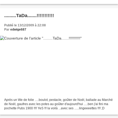
pochette se...
.........TaDa.......!!!!!!!!!!!
Publié le 13/12/2009 à 22:08
Par
edwige687
Après un We de folie .....boulot, pestacle, goûter de Noël, ballade au Marché
de Noël, gaufres avec les potes au goûter d'aujourd'hui .....ben j'ai fini ma
pochette Pubs 1900 !!!! YeS !!! la voilà ...avec ses ......lingeeeettes !!!! ;D